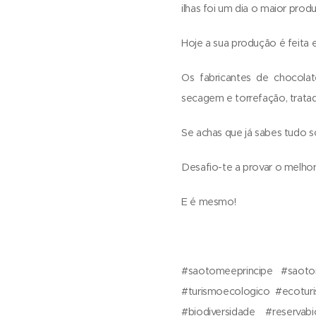
ilhas foi um dia o maior pro
Hoje a sua produção é feita 
Os fabricantes de chocolate
secagem e torrefação, trat
Se achas que já sabes tudo s
Desafio-te a provar o melho
E é mesmo! 🍫
#saotomeeprincipe #saotom
#turismoecologico #ecoturis
#biodiversidade #reservab