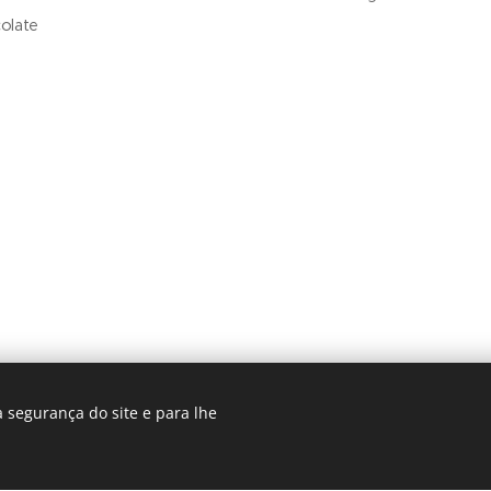
olate
 segurança do site e para lhe
www.viajacomwodu.pt
Desenvolvido por
Webnode
Cookies