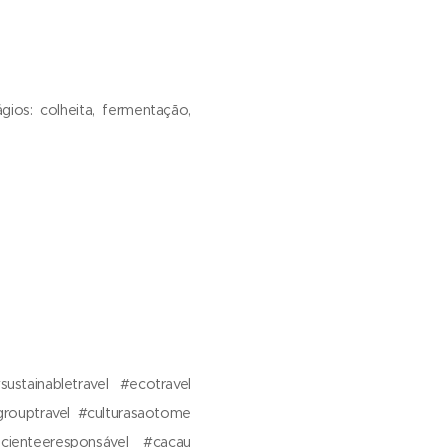
gios: colheita, fermentação,
stainabletravel #ecotravel
#grouptravel #culturasaotome
scienteeresponsável #cacau