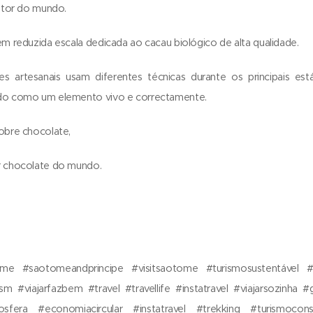
dutor do mundo.
em reduzida escala dedicada ao cacau biológico de alta qualidade.
s artesanais usam diferentes técnicas durante os principais está
ado como um elemento vivo e correctamente.
obre chocolate,
r chocolate do mundo.
e #saotomeandprincipe #visitsaotome #turismosustentável #su
m #viajarfazbem #travel #travellife #instatravel #viajarsozinha 
iosfera #economiacircular #instatravel #trekking #turismocon